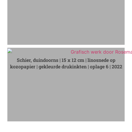
Schier, duindoorns | 15 x 12 cm | linosnede op
kozopapier | gekleurde drukinkten | oplage 6 | 2022