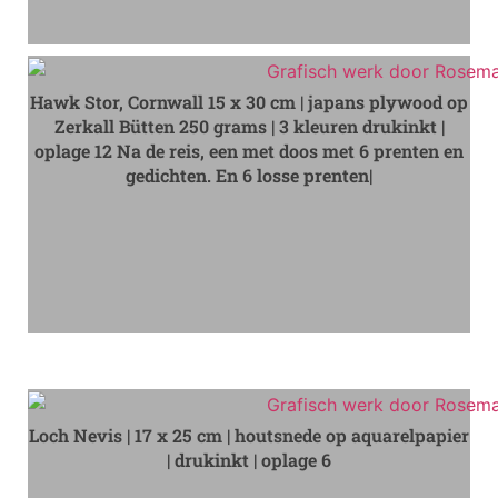
Hawk Stor, Cornwall 15 x 30 cm | japans plywood op
Zerkall Bütten 250 grams | 3 kleuren drukinkt |
oplage 12 Na de reis, een met doos met 6 prenten en
gedichten. En 6 losse prenten|
Loch Nevis | 17 x 25 cm | houtsnede op aquarelpapier
| drukinkt | oplage 6