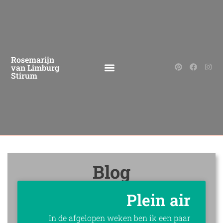
Rosemarijn
van Limburg
Stirum
Blog
Plein air
In de afgelopen weken ben ik een paar