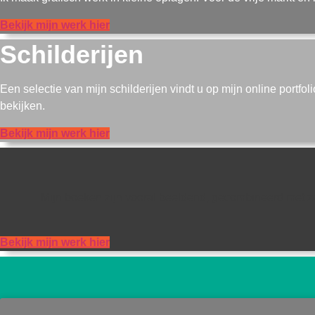
Bekijk mijn werk hier
Schilderijen
Een selectie van mijn schilderijen vindt u op mijn online portfol
bekijken.
Bekijk mijn werk hier
Mijn boeken zijn vooral beeldend, gecombineerd met zetw
Bekijk mijn werk hier