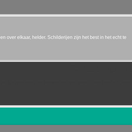
n over elkaar, helder. Schilderijen zijn het best in het echt te
Zwaluwpers
st. Het zijn hout- en linosneden, ook werk ik veel met sjabloon.