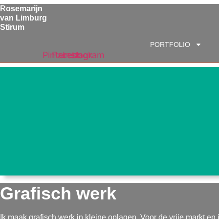
Ga
Rosemarijn
naar
van Limburg
Stirum
de
inhoud
PORTFOLIO
Pinterest
Facebook
Instagram
Grafisch werk
Ik maak grafisch werk in kleine oplagen. Voor de vrije markt en i