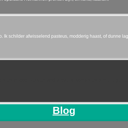
io. Ik schilder afwisselend pasteus, modderig haast, of dunne lage
erk in lood. Teksten vind ik overal, soms werk ik met eigen tek
Blog